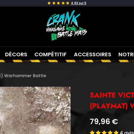
crank-
wargame
DÉCORS
COMPÉTITIF
ACCESSOIRES
NOTR
mat) Warhammer Battle
SAINTE VICT
(PLAYMAT)
Prix
79,96 €
de
4 avi