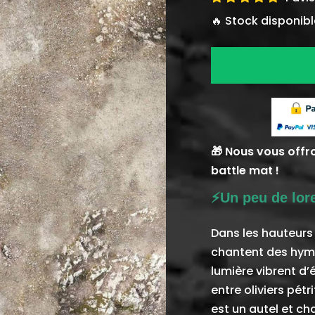
vente
🔥 Stock disponibl
🎁 Nous vous offr
battle mat !
⚡️Un peu de lore
Dans les hauteurs 
chantent des hymn
lumière vibrent d’
entre oliviers pétr
est un autel et c