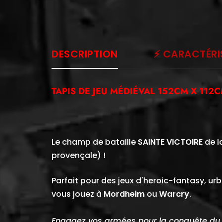
DESCRIPTION
⚡️ CARACTÉRI
TAPIS DE JEU MÉDIÉVAL
152
CM X 112
Le champ de bataille
SAINTE VICTOIRE
de l
provençale) !
Parfait pour des jeux d'heroic-fantasy, ur
vous jouez à
Mordheim
ou
Warcry
.
Engagez vos armées pour la conquête du ro