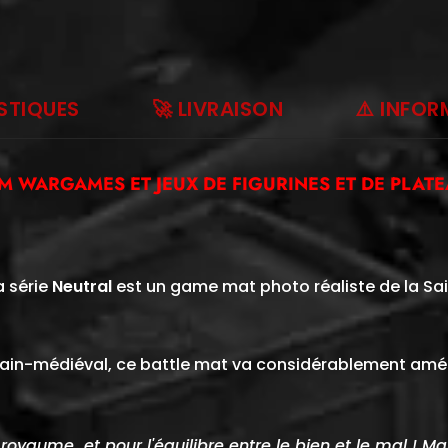
STIQUES
🚀 LIVRAISON
⚠️ INFO
CM
WARGAMES ET JEUX DE FIGURINES ET DE PLATE
a série
Neutral
est un game mat photo réaliste de la Sa
bain-médiéval, ce battle mat va considérablement amélio
yaume et pour l'équilibre entre le bien et le mal ! Mai