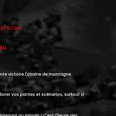
RMATIONS
AU.
inte victoire (chaine de montagne
rer vos parties et scénarios, surtout si
ntenant ou jamais ! C'est l'heure des