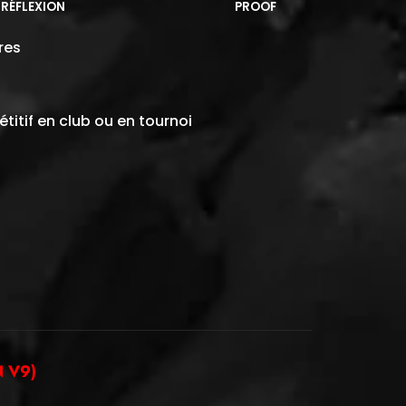
RÉFLEXION
PROOF
res
titif en club ou en tournoi
 V9)