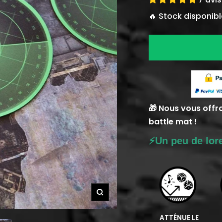
vente
🔥 Stock disponibl
🎁 Nous vous offr
battle mat !
⚡️Un peu de lore
Zoom
ATTÉNUE LE