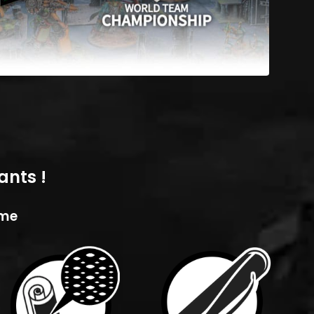
ants !
ame