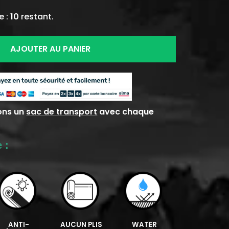
e :
10
restant.
AJOUTER AU PANIER
ons un
sac de transport
avec chaque
 :
ANTI-
AUCUN PLIS
WATER