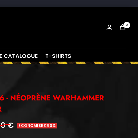
4.93 sur 5
0
E CATALOGUE
T-SHIRTS
X6 - NÉOPRÈNE WARHAMMER
R
90 €
ECONOMISEZ 50%
l