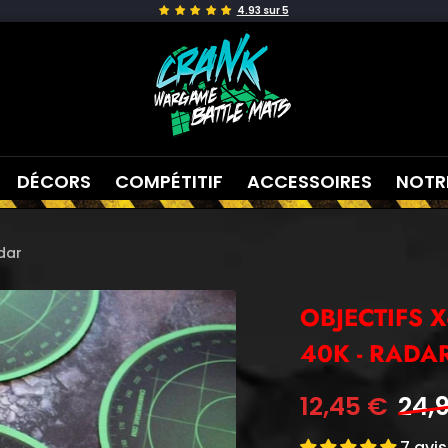
crank-
wargame
DÉCORS
COMPÉTITIF
ACCESSOIRES
NOTR
dar
OBJECTIFS 
40K - RADA
Prix
Prix
12,45 €
24,
norma
de
7 avis