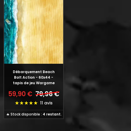
Débarquement Beach
Bolt Action - 60x44 -
tapis de jeu Wargame
59,90 €
79,96 €
Prix
Prix
de
normal
11 avis
vente
🔥 Stock disponible :
4 restant.