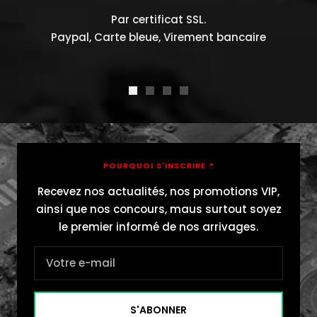
Par certificat SSL.
Paypal, Carte bleue, Virement bancaire
Aller
Aller
Aller
Aller
au
au
au
au
slide
slide
slide
slide
1
2
3
4
POURQUOI S'INSCRIRE ?
Recevez nos actualités, nos promotions VIP,
ainsi que nos concours, maus surtout soyez
le premier informé de nos arrivages.
Votre e-mail
S'ABONNER