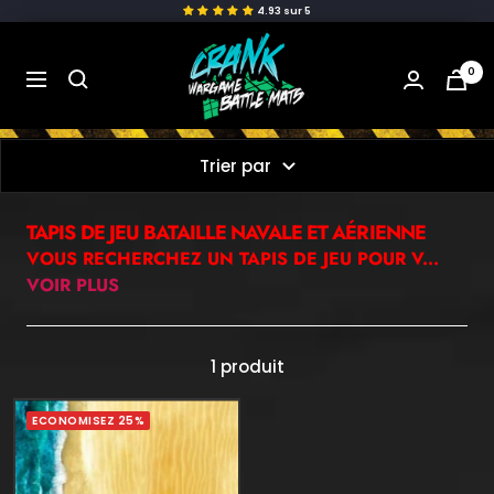
4.93 sur 
Passer
crank-
au
wargame
0
Navigation
contenu
Trier par
TAPIS DE JEU BATAILLE NAVALE ET AÉRIENNE
VOUS RECHERCHEZ UN TAPIS DE JEU POUR V...
VOIR PLUS
1 produit
ECONOMISEZ 25%