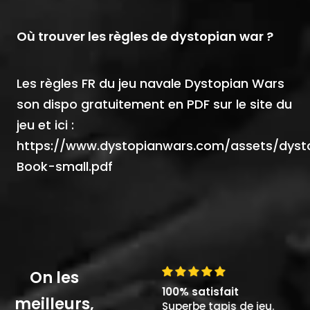
Où trouver les règles de dystopian war ?
Les règles FR du jeu navale Dystopian Wars
son dispo gratuitement en PDF sur le site du
jeu et ici :
https://www.dystopianwars.com/assets/dys
Book-small.pdf
On les
Un superbe tapis
100% satisfait
Wha
meilleurs,
Franchement, O
Superbe tapis de jeu.
Rie